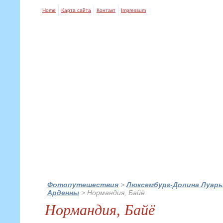
Home
Карта сайта
Контакт
Impressum
Фотопутешествия
>
Люксембург-Долина Луар
Арденны
>
Нормандия, Байё
Нормандия, Байё